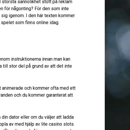
d största sannolikhet stött på reklam
gen för någonting? För den som inte
ta sig igenom. I den här texten kommer
 spelet som finns online idag.
igenom instruktionerna innan man kan
till stor del på grund av att det inte
ligt animerade och kommer ofta med ett
öranden och du kommer garanterat att
in dator eller om du väljer att ladda
pla av med hjälp av lite casino slots.