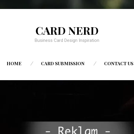
CARD NERD
Business Card Design Inspiration
SKIP
HOME
CARD SUBMISSION
CONTACT US
TO
CONTENT