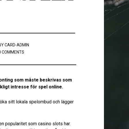
BY
CARD-ADMIN
0 COMMENTS
gonting som måste beskrivas som
ligt intresse för spel online.
esöka sitt lokala spelombud och lägger
n popularitet som casino slots har.