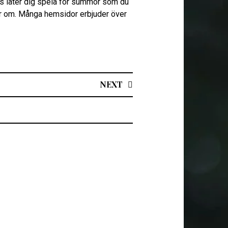
ots låter dig spela för summor som du
ker om. Många hemsidor erbjuder över
NEXT